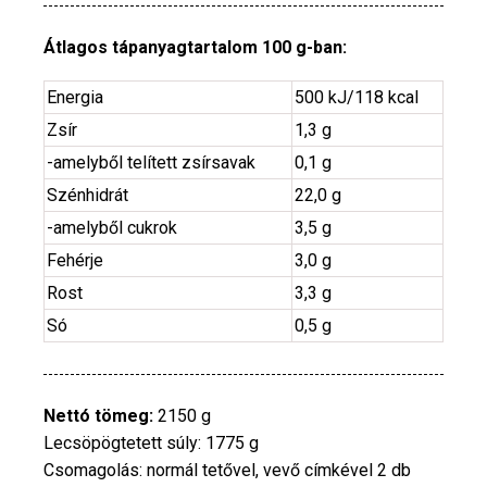
Átlagos tápanyagtartalom 100 g-ban:
Energia
500 kJ/118 kcal
Zsír
1,3 g
-amelyből telített zsírsavak
0,1 g
Szénhidrát
22,0 g
-amelyből cukrok
3,5 g
Fehérje
3,0 g
Rost
3,3 g
Só
0,5 g
Nettó tömeg:
2150 g
Lecsöpögtetett súly: 1775 g
Csomagolás: normál tetővel, vevő címkével 2 db