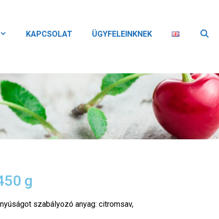
KAPCSOLAT
ÜGYFELEINKNEK
450 g
anyúságot szabályozó anyag: citromsav,