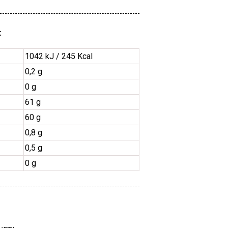
:
1042 kJ / 245 Kcal
0,2 g
0 g
61 g
60 g
0,8 g
0,5 g
0 g