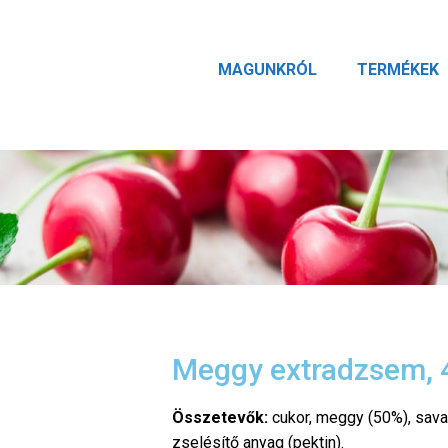
MAGUNKRÓL
TERMÉKEK
Meggy extradzsem, 
Összetevők:
cukor, meggy (50%), sav
zselésítő anyag (pektin).