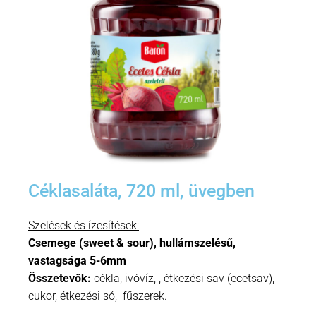
Céklasaláta, 720 ml, üvegben
Szelések és ízesítések:
Csemege (sweet & sour), hullámszelésű,
vastagsága 5-6mm
Összetevők:
cékla, ivóvíz, , étkezési sav (ecetsav),
cukor, étkezési só, fűszerek.