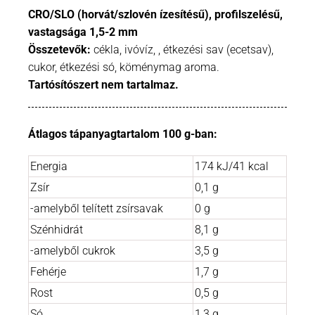
CRO/SLO (horvát/szlovén ízesítésű), profilszelésű,
vastagsága 1,5-2 mm
Összetevők:
cékla, ivóvíz, , étkezési sav (ecetsav),
cukor, étkezési só, köménymag aroma.
Tartósítószert nem tartalmaz.
Átlagos tápanyagtartalom 100 g-ban:
Energia
174 kJ/41 kcal
Zsír
0,1 g
-amelyből telített zsírsavak
0 g
Szénhidrát
8,1 g
-amelyből cukrok
3,5 g
Fehérje
1,7 g
Rost
0,5 g
Só
1,3 g