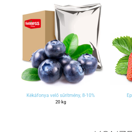
Kékáfonya velő sűrítmény, 8-10%
Ep
20 kg