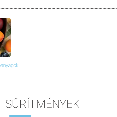
apanyagok
SŰRÍTMÉNYEK