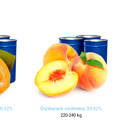
30-32%
Őszibarack sűrítmény, 30-32%
220-240 kg