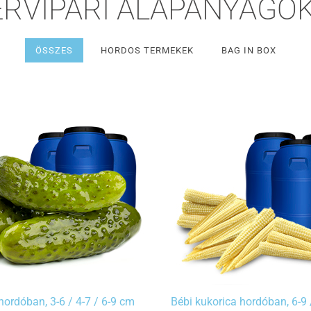
RVIPARI ALAPANYAGO
ÖSSZES
HORDOS TERMEKEK
BAG IN BOX
hordóban, 3-6 / 4-7 / 6-9 cm
Bébi kukorica hordóban, 6-9