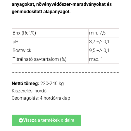
anyagokat, növényvédőszer-maradványokat és
génmódosított alapanyagot.
Brix (Ref.%)
min. 7,5
pH
3,7 +/- 0,1
Bostwick
9,5 +/- 0,1
Titrálható savtartalom (%)
max. 1
Nettó tömeg:
220-240 kg
Kiszerelés: hordó
Csomagolás: 4 hordó/raklap
Vissza a termékek oldalra