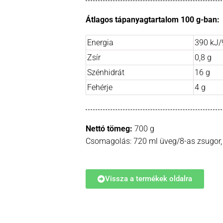
Átlagos tápanyagtartalom 100 g-ban:
Energia
390 kJ/
Zsír
0,8 g
Szénhidrát
16 g
Fehérje
4 g
Nettó tömeg:
700 g
Csomagolás: 720 ml üveg/8-as zsugor, d
Vissza a termékek oldalra